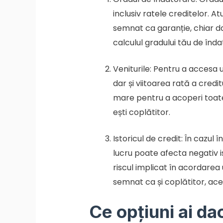
inclusiv ratele creditelor. At
semnat ca garanție, chiar dac
calculul gradului tău de înda
Veniturile: Pentru a accesa u
dar și viitoarea rată a credi
mare pentru a acoperi toate a
ești coplătitor.
Istoricul de credit: În cazul î
lucru poate afecta negativ is
riscul implicat în acordarea
semnat ca și coplătitor, ace
Ce opțiuni ai dac