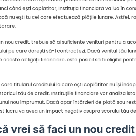
unci când ești coplătitor, instituția financiară va lua în co
ă nu ești tu cel care efectuează plățile lunare. Astfel, ra
torare.
n nou credit, trebuie să ai suficiente venituri pentru a aco
tului pe care dorești să-l contractezi. Dacă venitul tău lu
ceste obligații financiare, este posibil să fii eligibil pe
n care titularul creditului la care ești coplătitor nu își înde
toricul tău de credit. Instituțiile financiare vor analiza is
 unui nou împrumut. Dacă apar întârzieri de plată sau rest
st lucru va avea un impact negativ asupra scorului tău de
ă vrei să faci un nou credit 