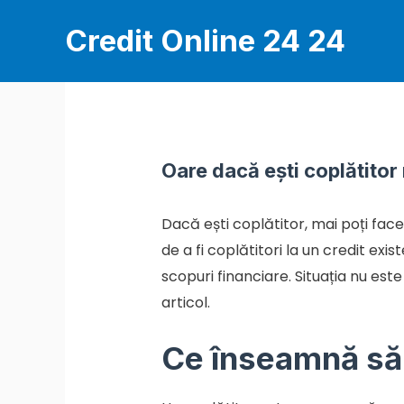
Skip
Credit Online 24 24
to
content
Oare dacă ești coplătitor 
Dacă ești coplătitor, mai poți fac
de a fi coplătitori la un credit e
scopuri financiare. Situația nu est
articol.
Ce înseamnă să f