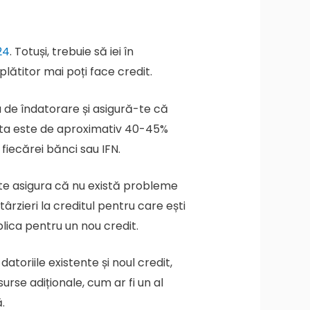
24
. Totuși, trebuie să iei în
ătitor mai poți face credit.
u de îndatorare și asigură-te că
asta este de aproximativ 40-45%
 fiecărei bănci sau IFN.
 a te asigura că nu există probleme
rzieri la creditul pentru care ești
aplica pentru un nou credit.
atoriile existente și noul credit,
rse adiționale, cum ar fi un al
.