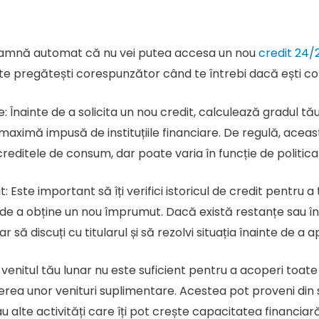
nseamnă automat că nu vei putea accesa un nou
credit 24/
e pregătești corespunzător când te întrebi dacă ești copl
: Înainte de a solicita un nou credit, calculează gradul tă
maximă impusă de instituțiile financiare. De regulă, ace
creditele de consum, dar poate varia în funcție de politica
it: Este important să îți verifici istoricul de credit pentru
 de a obține un nou împrumut. Dacă există restanțe sau întâ
r să discuți cu titularul și să rezolvi situația înainte de a 
enitul tău lunar nu este suficient pentru a acoperi toate d
erea unor venituri suplimentare. Acestea pot proveni din su
au alte activități care îți pot crește capacitatea financiară