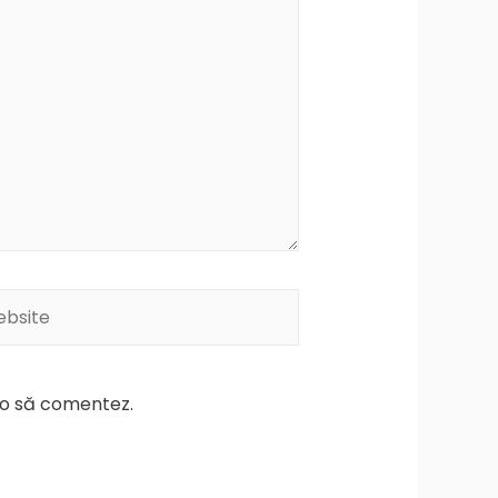
site
d o să comentez.