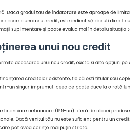
iară: Dacă gradul tău de îndatorare este aproape de limit
accesarea unui nou credit, este indicat să discuți direct cu 
rmații suplimentare și poate evalua mai în detaliu situația t
bținerea unui nou credit
ermite accesarea unui nou credit, există și alte opțiuni pe 
efinanțarea creditelor existente, fie că ești titular sau cop
într-un singur împrumut, ceea ce poate duce la o rată lun
țiile financiare nebancare (IFN-uri) oferă de obicei produse
ționale. Dacă venitul tău nu este suficient pentru un credi
 care pot avea cerințe mai puțin stricte.