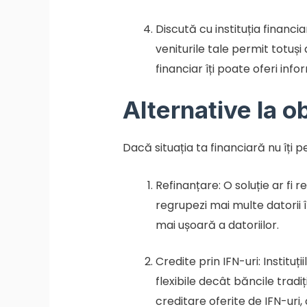
Discută cu instituția financ
veniturile tale permit totuși 
financiar îți poate oferi info
Alternative la o
Dacă situația ta financiară nu îți p
Refinanțare: O soluție ar fi r
regrupezi mai multe datorii 
mai ușoară a datoriilor.
Credite prin IFN-uri: Institu
flexibile decât băncile tradi
creditare oferite de IFN-uri,