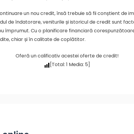
continuare un nou credit, însă trebuie să fii conștient de 
ul de îndatorare, veniturile și istoricul de credit sunt fact
 nou împrumut. Cu o planificare financiară corespunzătoare ș
ite, chiar și în calitate de coplătitor.
Oferă un calificativ acestei oferte de credit!
[Total:
1
Media:
5
]