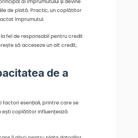
incipal al împrumutului și devine
ile de plată. Practic, un coplătitor
ractat împrumutul.
e la fel de responsabil pentru credit
orește să acceseze un alt credit,
pacitatea de a
factori esențiali, printre care se
ă ești coplătitor influențează
re îl aloci pentru plata datoriilor,