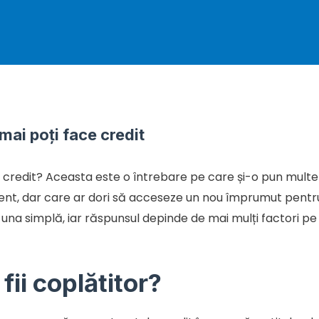
mai poți face credit
e credit? Aceasta este o întrebare pe care și-o pun multe 
xistent, dar care ar dori să acceseze un nou împrumut pent
e una simplă, iar răspunsul depinde de mai mulți factori pe
ii coplătitor?