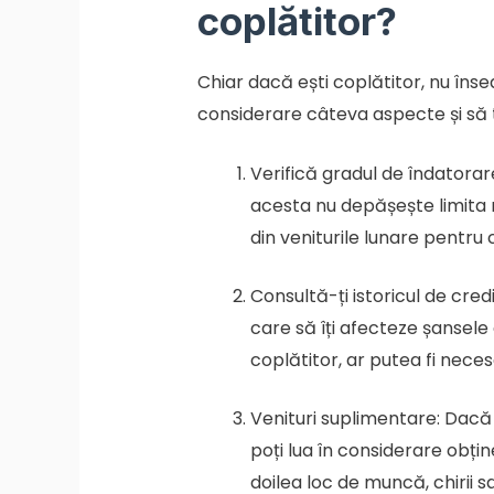
coplătitor?
Chiar dacă ești coplătitor, nu î
considerare câteva aspecte și să t
Verifică gradul de îndatorare
acesta nu depășește limita 
din veniturile lunare pentru 
Consultă-ți istoricul de cred
care să îți afecteze șansele
coplătitor, ar putea fi necesa
Venituri suplimentare: Dacă v
poți lua în considerare obțin
doilea loc de muncă, chirii s