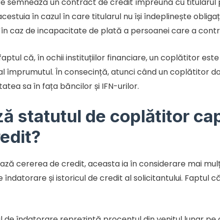
e semnează un contract de credit împreună cu titularul pr
tuia în cazul în care titularul nu își îndeplinește obligați
în caz de incapacitate de plată a persoanei care a cont
tul că, în ochii instituțiilor financiare, un coplătitor est
țial împrumutul. În consecință, atunci când un coplătitor d
tatea sa în fața băncilor și IFN-urilor.
 statutul de coplătitor ca
edit?
ează cererea de credit, aceasta ia în considerare mai mulți 
îndatorare și istoricul de credit al solicitantului. Faptul c
de îndatorare reprezintă procentul din venitul lunar pe ca