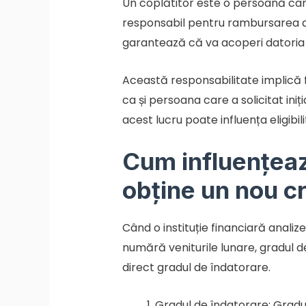
Un coplătitor este o persoană car
responsabil pentru rambursarea aces
garantează că va acoperi datoria 
Această responsabilitate implică fap
ca și persoana care a solicitat ini
acest lucru poate influența eligibili
Cum influențează
obține un nou cr
Când o instituție financiară analiz
numără veniturile lunare, gradul de 
direct gradul de îndatorare.
Gradul de îndatorare: Gradul 