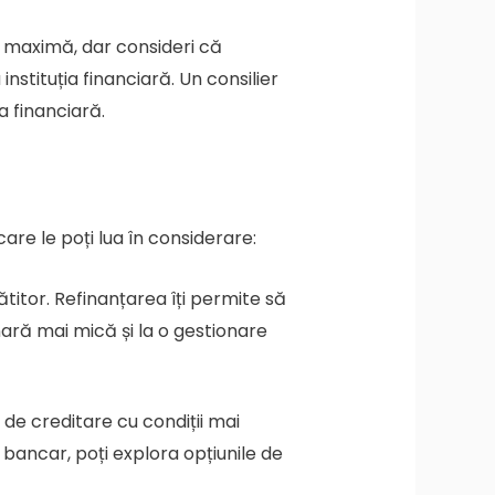
a maximă, dar consideri că
instituția financiară. Un consilier
a financiară.
care le poți lua în considerare:
lătitor. Refinanțarea îți permite să
ară mai mică și la o gestionare
 de creditare cu condiții mai
t bancar, poți explora opțiunile de